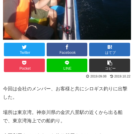
Twitter
Facebook
はてブ
Pocket
LINE
コピー
2019.09.08
2019.10.22
今回は会社のメンバー、お客様と共にシロギス釣りに出撃
した。
場所は東京湾。神奈川県の金沢八景駅の近くから出る船
で、東京湾海上での船釣り。