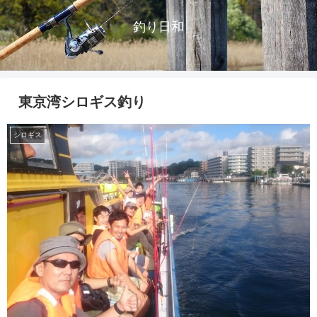
釣り日和
東京湾シロギス釣り
シロギス